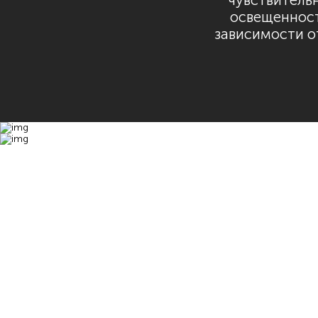
чувствитель
освещенност
зависимости о