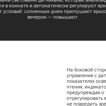
ными световыми датчиками, которые анализи
и в комнате и автоматически регулируют ярк
т условий: солнечным днем приглушают ярко
вечером — повышают.
На боковой стор
управления с да
показателях осв
чтения, индикат
предупреждая о 
отрегулировать 
не повредить зр