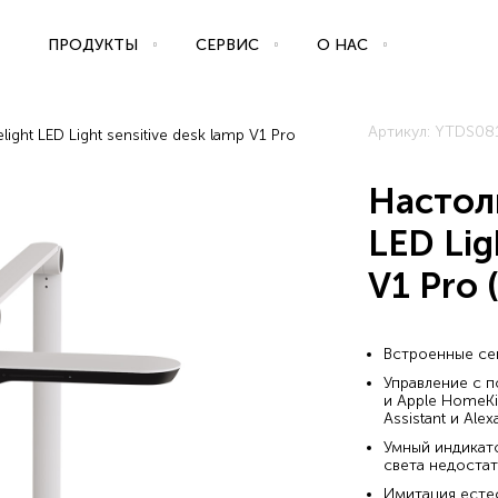
ПРОДУКТЫ
СЕРВИС
О НАС
Артикул: YTDS0
ight LED Light sensitive desk lamp V1 Pro
Настоль
LED Lig
V1 Pro 
Встроенные се
Управление с 
и Apple HomeKi
Assistant и Alexa
Умный индикат
света недостат
Имитация естес