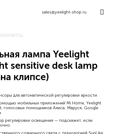
sales@yeelight-shop.ru
819003WTGL
ная лампа Yeelight
ht sensitive desk lamp
(на клипсе)
нсоры для автоматической регулировки яркости.
помощью мобильных приложений Mi Home, Yeelight
t, голосовых помощников Алиса, Маруся, Google
.
ор регулировки освещения — подскажет, если
очно.
твенного солнечного света с технологией SunLike.