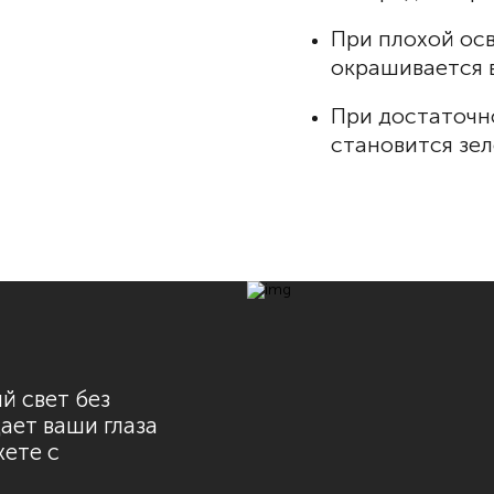
При плохой ос
окрашивается в
При достаточн
становится зе
й свет без
ает ваши глаза
жете с