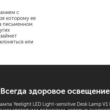
анием с
ря которому ее
а письменном
угих
 займет
клоняться или
Всегда здоровое освещение
мпа Yeelight LED Light-sensitive Desk Lamp V