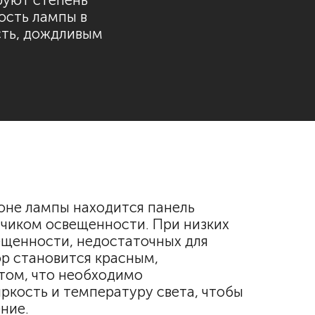
руют степень
ость лампы в
сть, дождливым
оне лампы находится панель
тчиком освещенности. При низких
ещенности, недостаточных для
ор становится красным,
том, что необходимо
яркость и температуру света, чтобы
ение.