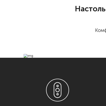
Настольн
Комф